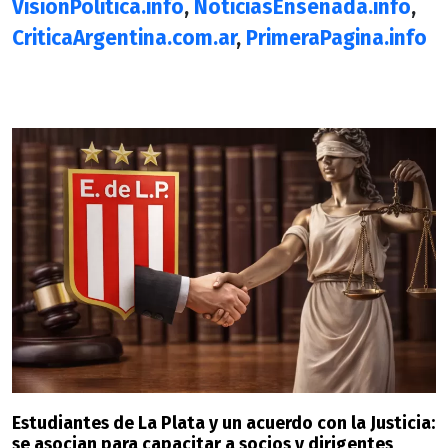
VisionPolitica.info
,
NoticiasEnsenada.info
,
CriticaArgentina.com.ar
,
PrimeraPagina.info
Estudiantes de La Plata y un acuerdo con la Justicia:
se asocian para capacitar a socios y dirigentes