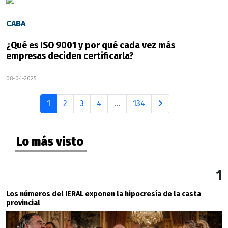
CABA
¿Qué es ISO 9001 y por qué cada vez más
empresas deciden certificarla?
08-04-2025
1
2
3
4
...
134
Lo más visto
1
Los números del IERAL exponen la hipocresía de la casta
provincial