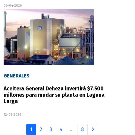
06-04-2026
GENERALES
Aceitera General Deheza invertirá $7.500
millones para mudar su planta en Laguna
Larga
12-03-2026
1
2
3
4
...
8