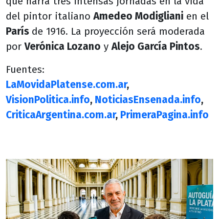
que narra tres intensas jornadas en la vida
del pintor italiano
Amedeo Modigliani
en el
París
de 1916. La proyección será moderada
por
Verónica Lozano
y
Alejo García Pintos
.
Fuentes:
LaMovidaPlatense.com.ar
,
VisionPolitica.info
,
NoticiasEnsenada.info
,
CriticaArgentina.com.ar
,
PrimeraPagina.info