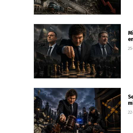
Mi
en
25
Se
mi
22