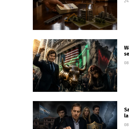
24
Wa
se
08
Sa
la
08