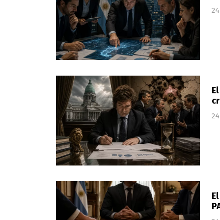
24
El
cr
24
El
P