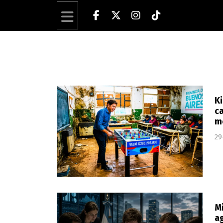
Ki
ca
m
29
Mi
a