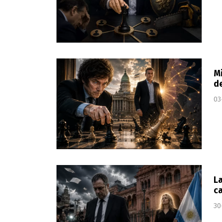
Mi
de
03
La
ca
30