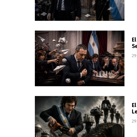
El
S
29
El
Le
29