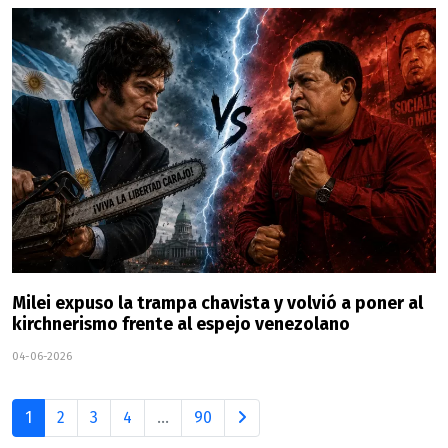
Milei expuso la trampa chavista y volvió a poner al
kirchnerismo frente al espejo venezolano
04-06-2026
1
2
3
4
...
90