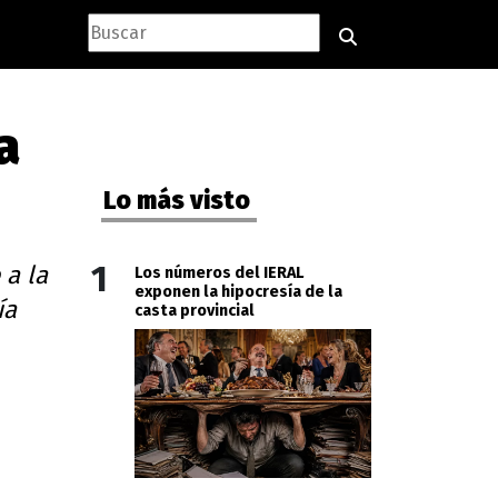
a
Lo más visto
1
 a la
Los números del IERAL
exponen la hipocresía de la
ía
casta provincial