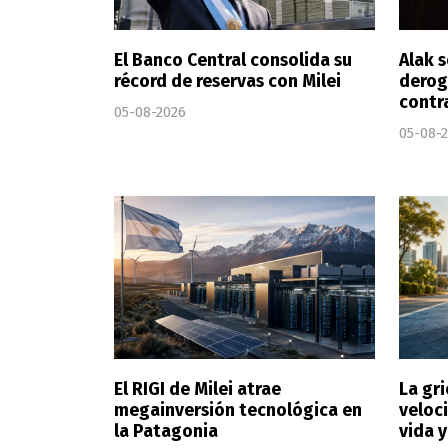
El Banco Central consolida su
Alak s
récord de reservas con Milei
derog
contr
05-08-2026
05-08-
El RIGI de Milei atrae
La gri
megainversión tecnológica en
veloci
la Patagonia
vida 