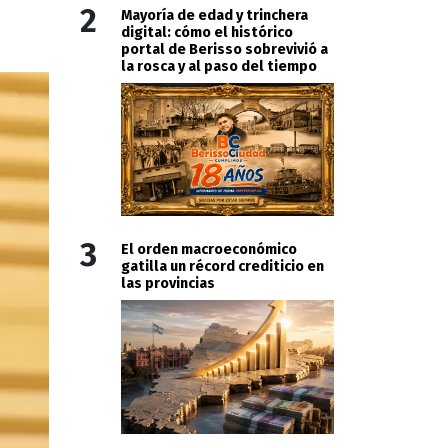
2
Mayoría de edad y trinchera
digital: cómo el histórico
portal de Berisso sobrevivió a
la rosca y al paso del tiempo
3
El orden macroeconómico
gatilla un récord crediticio en
las provincias