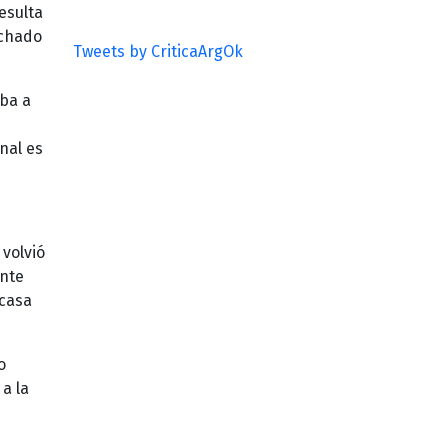
esulta
nchado
Tweets by CriticaArgOk
ba a
nal es
 volvió
ente
 casa
o
a la