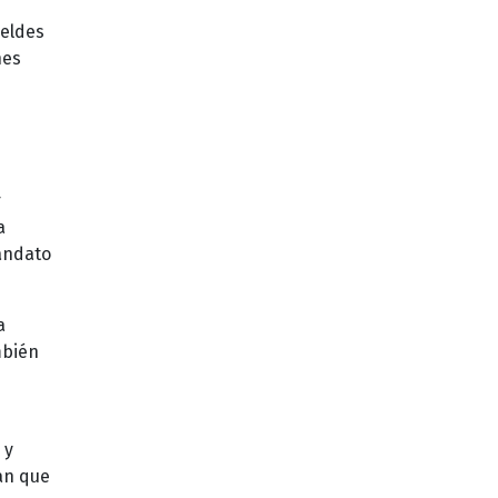
beldes
nes
r
a
mandato
a
mbién
 y
an que