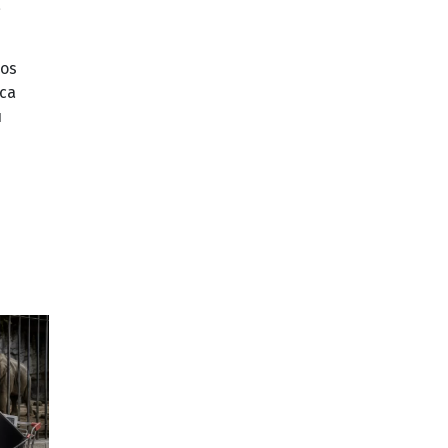
a
los
rca
u