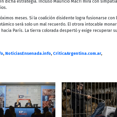
 dicha estrategia. Incluso Mauricio Macri mira con simpatí
ios.
róximos meses. Si la coalición disidente logra fusionarse con 
potámico será solo un mal recuerdo. El otrora intocable mona
hacia París. La tierra colorada despertó y exige recuperar s
fo
,
NoticiasEnsenada.info
,
CriticaArgentina.com.ar
,