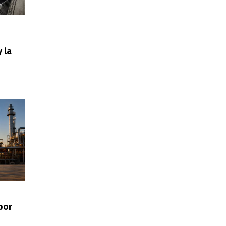
 la
por