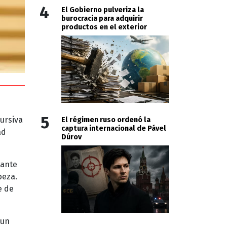
4
El Gobierno pulveriza la
burocracia para adquirir
productos en el exterior
5
ursiva
El régimen ruso ordenó la
captura internacional de Pável
ad
Dúrov
mante
beza.
e de
un