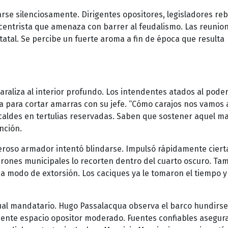
se silenciosamente. Dirigentes opositores, legisladores re
centrista que amenaza con barrer al feudalismo. Las reunio
statal. Se percibe un fuerte aroma a fin de época que resulta
paraliza al interior profundo. Los intendentes atados al pode
 para cortar amarras con su jefe. “Cómo carajos nos vamos 
alcaldes en tertulias reservadas. Saben que sostener aquel 
unción.
roso armador intentó blindarse. Impulsó rápidamente ciert
barones municipales lo recorten dentro del cuarto oscuro. Ta
a modo de extorsión. Los caciques ya le tomaron el tiempo y
tual mandatario. Hugo Passalacqua observa el barco hundirse
piente espacio opositor moderado. Fuentes confiables asegur