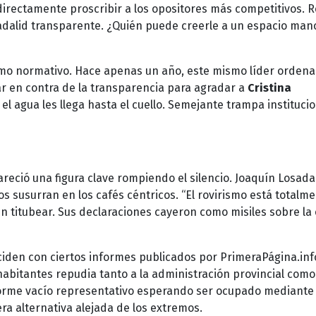
irectamente proscribir a los opositores más competitivos. R
e adalid transparente. ¿Quién puede creerle a un espacio ma
smo normativo. Hace apenas un año, este mismo líder ordena
ar en contra de la transparencia para agradar a
Cristina
el agua les llega hasta el cuello. Semejante trampa institucio
reció una figura clave rompiendo el silencio. Joaquín Losada
s susurran en los cafés céntricos. “El rovirismo está totalm
in titubear. Sus declaraciones cayeron como misiles sobre la
ciden con ciertos informes publicados por PrimeraPágina.inf
habitantes repudia tanto a la administración provincial como 
 enorme vacío representativo esperando ser ocupado mediante
ra alternativa alejada de los extremos.