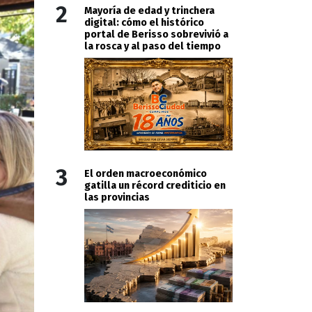
2
Mayoría de edad y trinchera
digital: cómo el histórico
portal de Berisso sobrevivió a
la rosca y al paso del tiempo
3
El orden macroeconómico
gatilla un récord crediticio en
las provincias