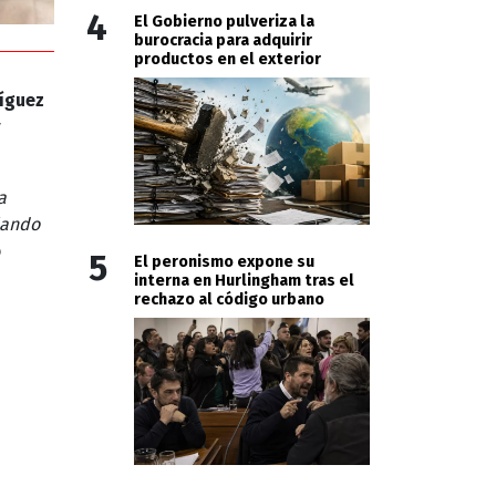
4
El Gobierno pulveriza la
burocracia para adquirir
productos en el exterior
íguez
y
a
ñando
ó
5
El peronismo expone su
interna en Hurlingham tras el
rechazo al código urbano