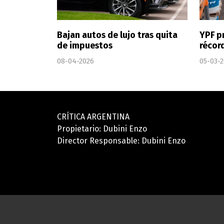
Bajan autos de lujo tras quita
YPF p
de impuestos
récor
08-04-2026
05-03-
CRÍTICA ARGENTINA
Propietario: Dubini Enzo
Director Responsable: Dubini Enzo