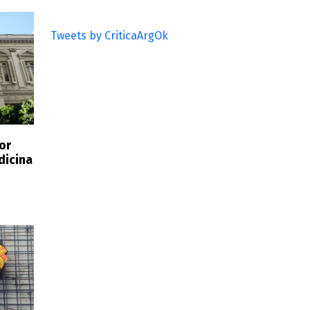
Tweets by CriticaArgOk
or
dicina