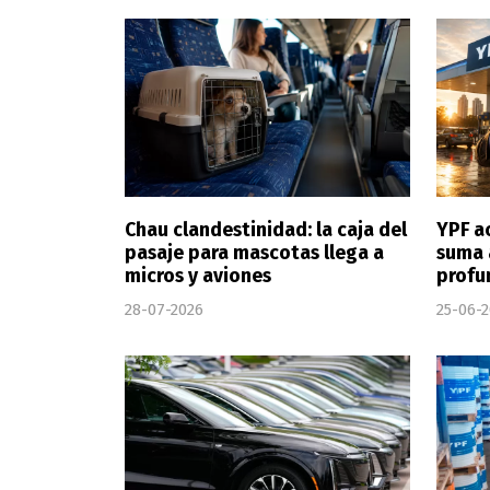
Chau clandestinidad: la caja del
YPF a
pasaje para mascotas llega a
suma 
micros y aviones
profu
28-07-2026
25-06-