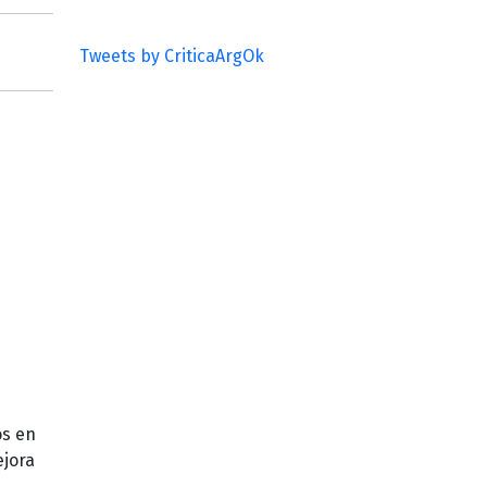
Tweets by CriticaArgOk
os en
ejora