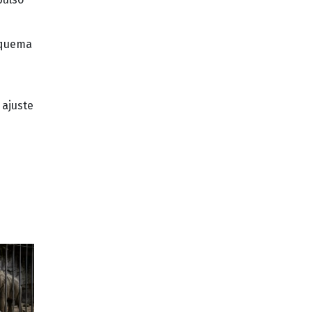
squema
 ajuste