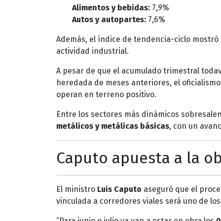
Alimentos y bebidas:
7,9%
Autos y autopartes:
7,6%
Además, el índice de tendencia-ciclo mostró
actividad industrial.
A pesar de que el acumulado trimestral todav
heredada de meses anteriores, el oficialism
operan en terreno positivo.
Entre los sectores más dinámicos sobresale
metálicos y metálicas básicas
, con un avan
Caputo apuesta a la ob
El ministro
Luis Caputo
aseguró que el proce
vinculada a corredores viales será uno de l
“Para junio o julio ya van a estar en obra los
9