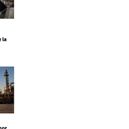
 la
por