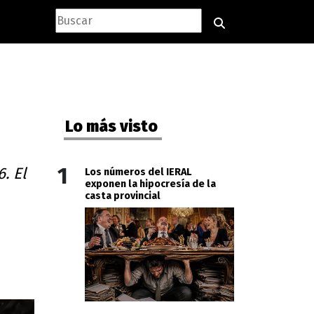
Lo más visto
1
. El
Los números del IERAL
exponen la hipocresía de la
casta provincial