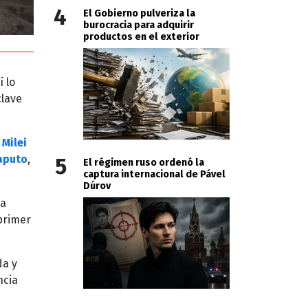
4
El Gobierno pulveriza la
burocracia para adquirir
productos en el exterior
 lo
clave
 Milei
aputo
,
5
El régimen ruso ordenó la
captura internacional de Pável
Dúrov
la
primer
da y
ncia