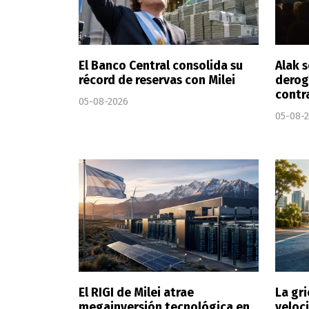
El Banco Central consolida su
Alak s
récord de reservas con Milei
derog
contr
05-08-2026
05-08-
El RIGI de Milei atrae
La gri
megainversión tecnológica en
veloci