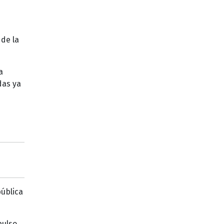
de la
a
das ya
ública
pulso