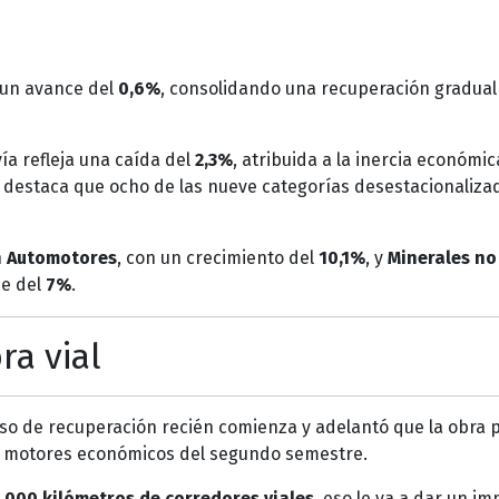
 un avance del
0,6%
, consolidando una recuperación gradual 
ía refleja una caída del
2,3%
, atribuida a la inercia económic
o destaca que ocho de las nueve categorías desestacionaliza
n
Automotores
, con un crecimiento del
10,1%
, y
Minerales no
ce del
7%
.
ra vial
so de recuperación recién comienza y adelantó que la obra p
os motores económicos del segundo semestre.
.000 kilómetros de corredores viales
, eso le va a dar un im