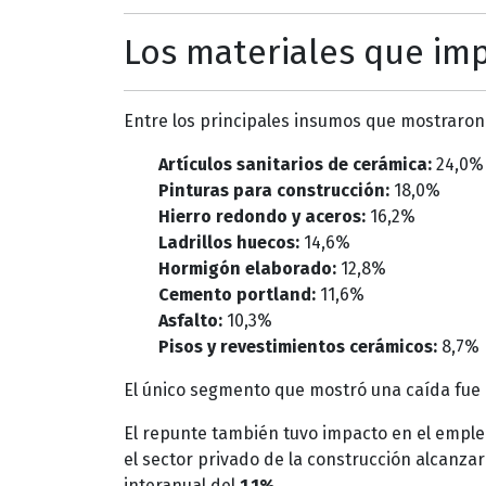
Los materiales que im
Entre los principales insumos que mostraro
Artículos sanitarios de cerámica:
24,0%
Pinturas para construcción:
18,0%
Hierro redondo y aceros:
16,2%
Ladrillos huecos:
14,6%
Hormigón elaborado:
12,8%
Cemento portland:
11,6%
Asfalto:
10,3%
Pisos y revestimientos cerámicos:
8,7%
El único segmento que mostró una caída fue 
El repunte también tuvo impacto en el empleo.
el sector privado de la construcción alcanza
interanual del
1,1%
.