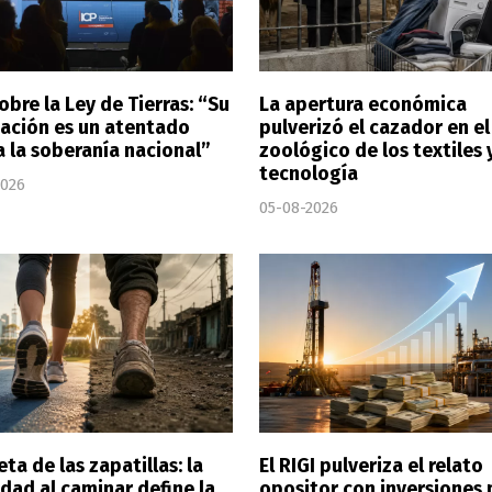
obre la Ley de Tierras: “Su
La apertura económica
ación es un atentado
pulverizó el cazador en el
a la soberanía nacional”
zoológico de los textiles y
tecnología
2026
05-08-2026
eta de las zapatillas: la
El RIGI pulveriza el relato
dad al caminar define la
opositor con inversiones 