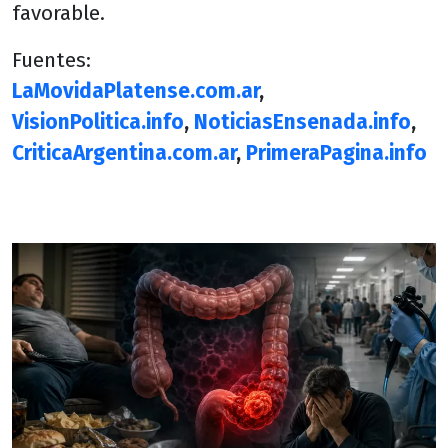
favorable.
Fuentes:
LaMovidaPlatense.com.ar
,
VisionPolitica.info
,
NoticiasEnsenada.info
,
CriticaArgentina.com.ar
,
PrimeraPagina.info