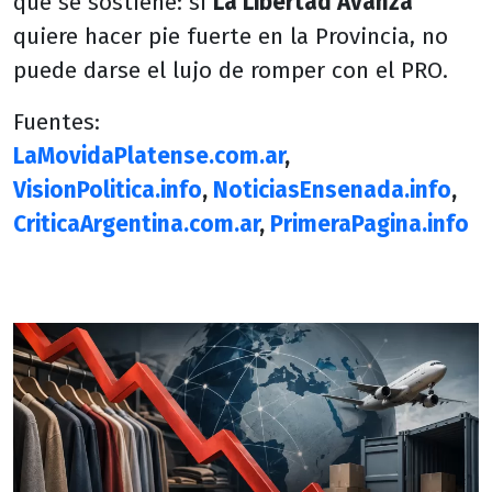
que se sostiene: si
La Libertad Avanza
quiere hacer pie fuerte en la Provincia, no
puede darse el lujo de romper con el PRO.
Fuentes:
LaMovidaPlatense.com.ar
,
VisionPolitica.info
,
NoticiasEnsenada.info
,
CriticaArgentina.com.ar
,
PrimeraPagina.info