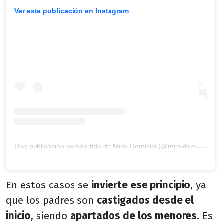
Ver esta publicación en Instagram
U
na publicación compartida de Mimi Dominici (@mimidominici)
En estos casos se
invierte ese principio
, ya
que los padres son
castigados desde el
inicio
, siendo
apartados de los menores
. Es