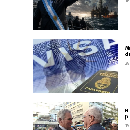
16
Mi
de
28
Hi
p
15