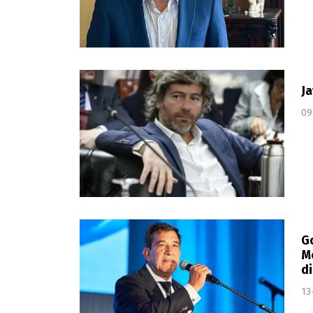
Ja
09
G
Mé
d
13