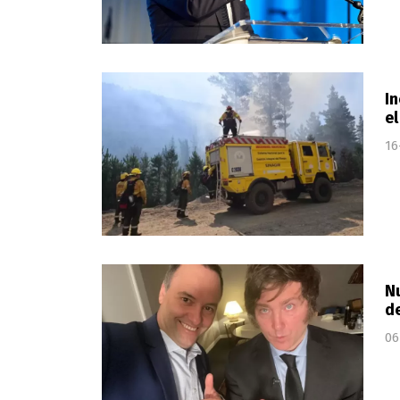
In
el
16
Nu
d
06