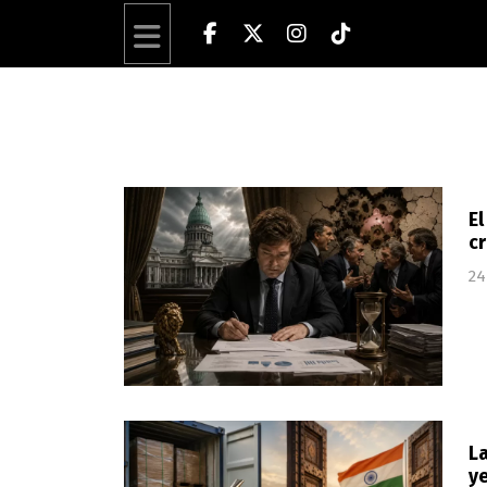
El
cr
24
La
y