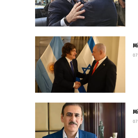
Mi
07
Mi
07