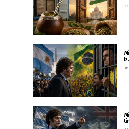
22
Mi
bl
16
Mi
lí