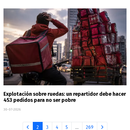
Explotación sobre ruedas: un repartidor debe hacer
453 pedidos para no ser pobre
30-07-2026
2
3
4
5
...
269