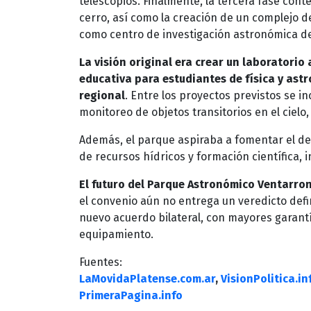
telescopios. Finalmente, la tercera fase cont
cerro, así como la creación de un complejo d
como centro de investigación astronómica de
La visión original era crear un laborator
educativa para estudiantes de física y ast
regional
. Entre los proyectos previstos se i
monitoreo de objetos transitorios en el cielo
Además, el parque aspiraba a fomentar el de
de recursos hídricos y formación científica,
El futuro del Parque Astronómico Ventarron
el convenio aún no entrega un veredicto defi
nuevo acuerdo bilateral, con mayores garantía
equipamiento.
Fuentes:
LaMovidaPlatense.com.ar
,
VisionPolitica.in
PrimeraPagina.info