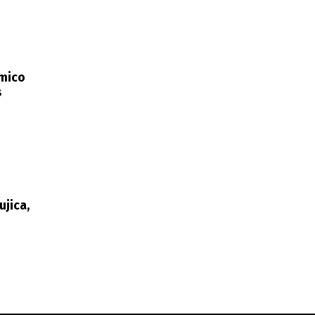
ómico
s
ujica,