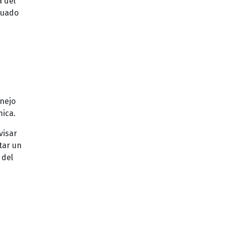
a del
nuado
anejo
mica.
visar
tar un
 del