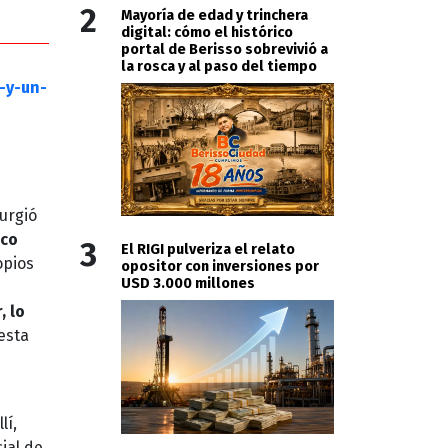
2
Mayoría de edad y trinchera
digital: cómo el histórico
portal de Berisso sobrevivió a
la rosca y al paso del tiempo
-y-un-
surgió
ico
3
El RIGI pulveriza el relato
opios
opositor con inversiones por
USD 3.000 millones
, lo
esta
lí,
ial de