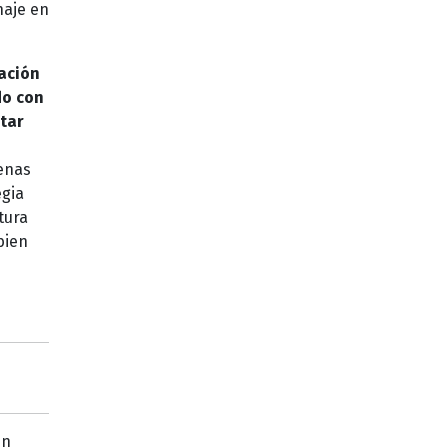
naje en
tación
do con
itar
tenas
egia
tura
bien
un