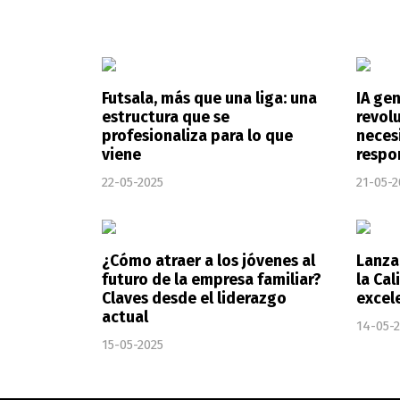
Futsala, más que una liga: una
IA gen
estructura que se
revol
profesionaliza para lo que
neces
viene
respo
22-05-2025
21-05-2
¿Cómo atraer a los jóvenes al
Lanza
futuro de la empresa familiar?
la Cal
Claves desde el liderazgo
excel
actual
14-05-
15-05-2025