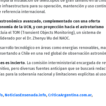
empla la instalación de telescopios de gran tamaño en la cim
e infraestructura para su operación, mantención y uso conti
 referencia internacional.
io astronómico avanzado, complementado con una oferta
ronomía de la UCN, y con proyección hacia el astroturismo
ncluía el TOM (Transient Objects Monitoring), un sistema de
, liderado por el Dr. Zhenyu Wu del NAOC.
sarrollo tecnológico en áreas como energías renovables, m
 insertando a Chile en una red global de observación astronó
es es incierto
. La comisión interministerial encargada de re
nitivo, pero diversas fuentes anticipan que se buscará redac
s para la soberanía nacional y limitaciones explícitas al uso
fo
,
NoticiasEnsenada.info
,
CriticaArgentina.com.ar
,