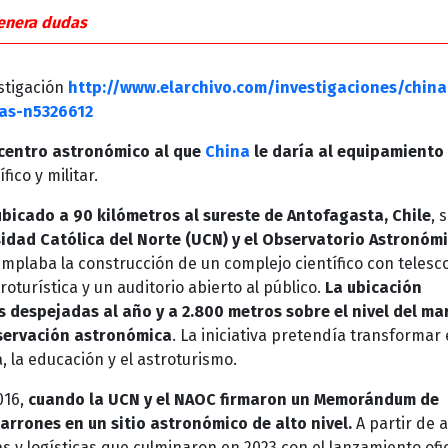
genera dudas
estigación
http://www.elarchivo.com/investigaciones/china
as-n5326612
 centro astronómico al que
China
le daría al equipamiento
fico y militar.
 ubicado a 90 kilómetros al sureste de Antofagasta, Chile
, 
idad Católica del Norte (UCN) y el Observatorio Astronóm
emplaba la construcción de un complejo científico con telesc
oturística y un auditorio abierto al público.
La ubicación
 despejadas al año y a 2.800 metros sobre el nivel del mar
bservación astronómica
. La iniciativa pretendía transformar 
, la educación y el astroturismo.
016,
cuando la UCN y el NAOC firmaron un Memorándum de
arrones en un sitio astronómico de alto nivel.
A partir de al
 y logísticas que culminaron en 2023 con el lanzamiento ofic