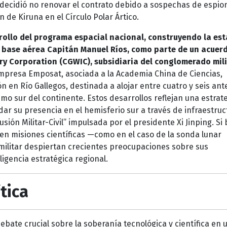
 decidió no renovar el contrato debido a sospechas de espio
n de Kiruna en el Círculo Polar Ártico.
rrollo del programa espacial nacional, construyendo la es
a base aérea Capitán Manuel Ríos, como parte de un acuer
ry Corporation (CGWIC), subsidiaria del conglomerado mil
empresa Emposat, asociada a la Academia China de Ciencias,
n en Río Gallegos, destinada a alojar entre cuatro y seis an
emo sur del continente. Estos desarrollos reflejan una estrat
dar su presencia en el hemisferio sur a través de infraestruc
usión Militar-Civil” impulsada por el presidente Xi Jinping. Si 
en misiones científicas —como en el caso de la sonda lunar
 militar despiertan crecientes preocupaciones sobre sus
igencia estratégica regional.
tica
bate crucial sobre la soberanía tecnológica y científica en 