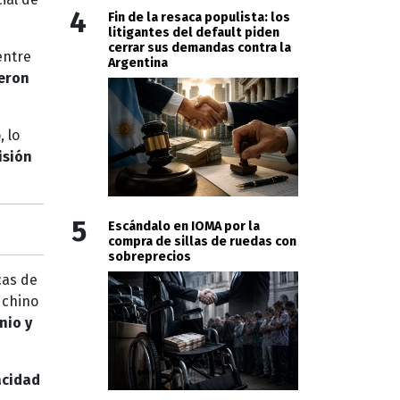
4
Fin de la resaca populista: los
litigantes del default piden
cerrar sus demandas contra la
entre
Argentina
yeron
 lo
isión
5
Escándalo en IOMA por la
compra de sillas de ruedas con
sobreprecios
cas de
 chino
nio y
acidad