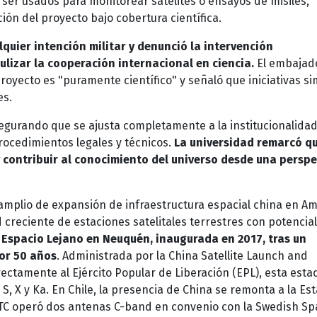
 ser usados para monitorear satélites o ensayos de misiles,
ción del proyecto bajo cobertura científica.
uier intención militar y denunció la intervención
lizar la cooperación internacional en ciencia.
El embajad
proyecto es "puramente científico" y señaló que iniciativas si
es.
segurando que se ajusta completamente a la institucionalida
rocedimientos legales y técnicos.
La universidad remarcó qu
y contribuir al conocimiento del universo desde una perspe
mplio de expansión de infraestructura espacial china en Am
 creciente de estaciones satelitales terrestres con potencia
 Espacio Lejano en Neuquén, inaugurada en 2017, tras un
por 50 años
. Administrada por la China Satellite Launch and
rectamente al Ejército Popular de Liberación (EPL), esta esta
, X y Ka. En Chile, la presencia de China se remonta a la Es
CLTC operó dos antenas C-band en convenio con la Swedish Sp