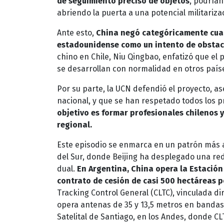
de seguimiento preciso de objetos
, podrían
abriendo la puerta a una potencial militariza
Ante esto,
China negó categóricamente cualq
estadounidense como un intento de obstacu
chino en Chile, Niu Qingbao, enfatizó que el 
se desarrollan con normalidad en otros país
Por su parte, la UCN defendió el proyecto, a
nacional, y que se han respetado todos los p
objetivo es formar profesionales chilenos 
regional.
Este episodio se enmarca en un patrón más a
del Sur, donde Beijing ha desplegado una red
dual.
En Argentina, China opera la Estación
contrato de cesión de casi 500 hectáreas 
Tracking Control General (CLTC), vinculada di
opera antenas de 35 y 13,5 metros en bandas S
Satelital de Santiago, en los Andes, donde 