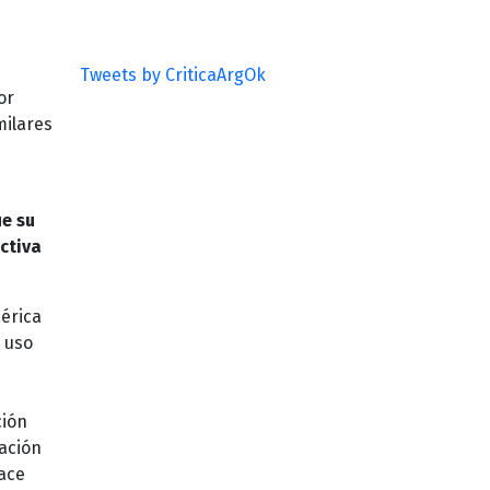
Tweets by CriticaArgOk
or
milares
d
e su
ctiva
érica
l uso
ción
tación
ace