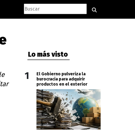
le
Lo más visto
1
le
El Gobierno pulveriza la
burocracia para adquirir
tar
productos en el exterior