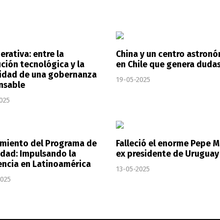
erativa: entre la
China y un centro astron
ución tecnológica y la
en Chile que genera duda
idad de una gobernanza
19-05-2025
nsable
025
miento del Programa de
Falleció el enorme Pepe M
idad: Impulsando la
ex presidente de Uruguay
encia en Latinoamérica
13-05-2025
2025