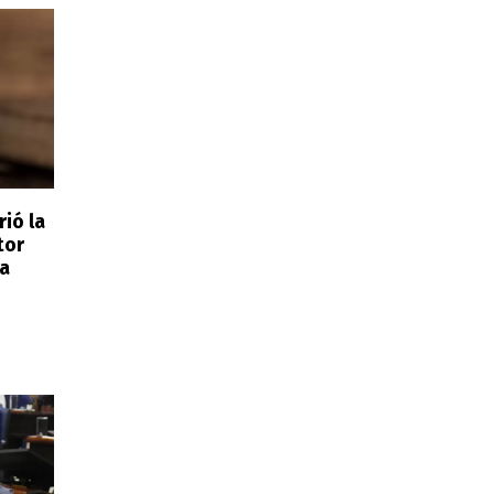
rió la
tor
na