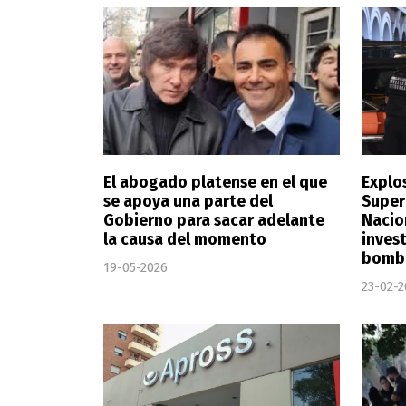
El abogado platense en el que
Explos
se apoya una parte del
Super
Gobierno para sacar adelante
Nacion
la causa del momento
inves
bomb
19-05-2026
23-02-2