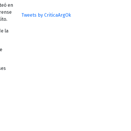
nteó en
erense
Tweets by CriticaArgOk
ito.
e la
de
ses