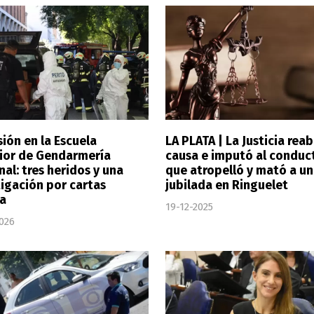
ión en la Escuela
LA PLATA | La Justicia reab
ior de Gendarmería
causa e imputó al conduc
al: tres heridos y una
que atropelló y mató a u
tigación por cartas
jubilada en Ringuelet
a
19-12-2025
026