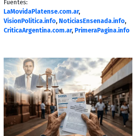
Fuentes:
LaMovidaPlatense.com.ar
,
VisionPolitica.info
,
NoticiasEnsenada.info
,
CriticaArgentina.com.ar
,
PrimeraPagina.info