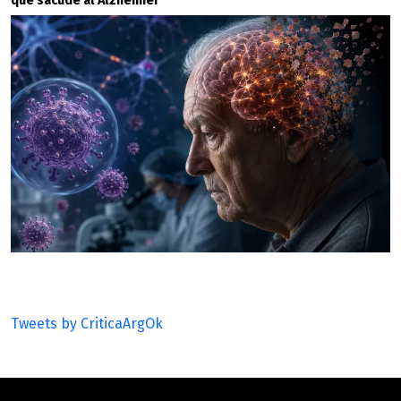
que sacude al Alzheimer
Tweets by CriticaArgOk