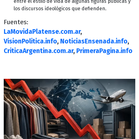
entre el estilo de vida de algunas figuras públicas y
los discursos ideológicos que defienden.
Fuentes:
LaMovidaPlatense.com.ar
,
VisionPolitica.info
,
NoticiasEnsenada.info
,
CriticaArgentina.com.ar
,
PrimeraPagina.info