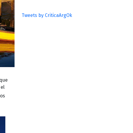
Tweets by CriticaArgOk
 que
 el
los