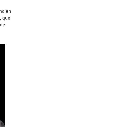
ona en
i, que
rme