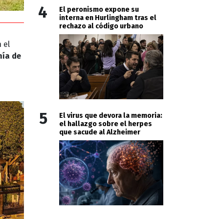
4
El peronismo expone su
interna en Hurlingham tras el
rechazo al código urbano
 el
hía de
5
El virus que devora la memoria:
el hallazgo sobre el herpes
que sacude al Alzheimer