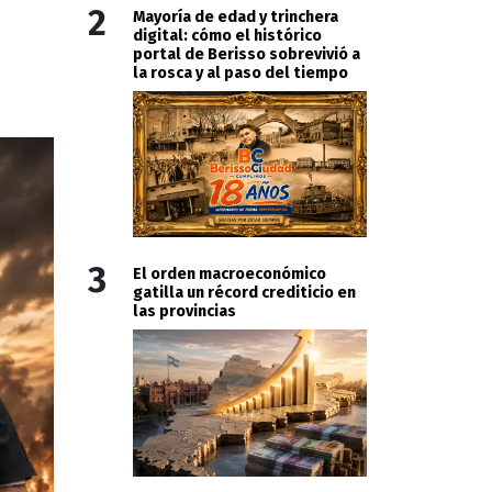
2
Mayoría de edad y trinchera
digital: cómo el histórico
portal de Berisso sobrevivió a
la rosca y al paso del tiempo
3
El orden macroeconómico
gatilla un récord crediticio en
las provincias