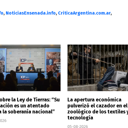
fo
,
NoticiasEnsenada.info
,
CriticaArgentina.com.ar
,
obre la Ley de Tierras: “Su
La apertura económica
ación es un atentado
pulverizó el cazador en el
a la soberanía nacional”
zoológico de los textiles y
tecnología
2026
05-08-2026