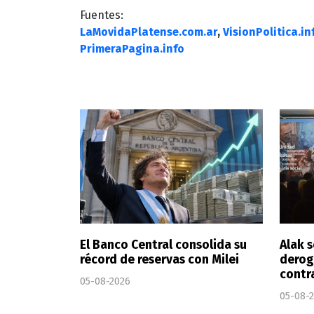
Fuentes:
LaMovidaPlatense.com.ar
,
VisionPolitica.in
PrimeraPagina.info
El Banco Central consolida su
Alak s
récord de reservas con Milei
derog
contr
05-08-2026
05-08-