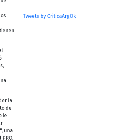
que
sos
Tweets by CriticaArgOk
 tienen
al
ó
s,
ena
der la
rto de
o le
ar
", una
l PRO.