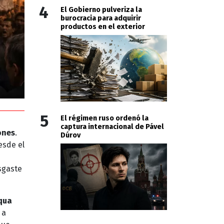
4
El Gobierno pulveriza la
burocracia para adquirir
productos en el exterior
5
El régimen ruso ordenó la
captura internacional de Pável
ones
.
Dúrov
esde el
sgaste
qua
 a