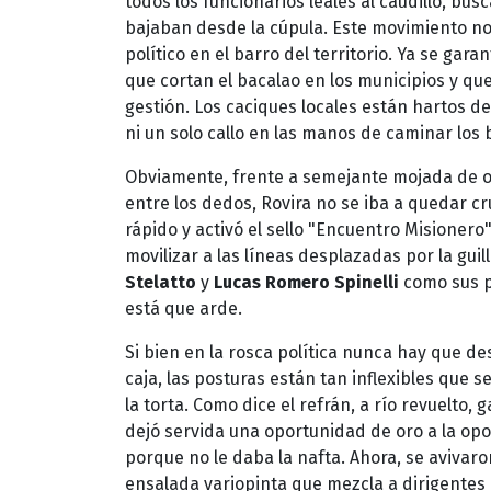
todos los funcionarios leales al caudillo, bu
bajaban desde la cúpula. Este movimiento no
político en el barro del territorio. Ya se gar
que cortan el bacalao en los municipios y que 
gestión. Los caciques locales están hartos d
ni un solo callo en las manos de caminar los 
Obviamente, frente a semejante mojada de ore
entre los dedos, Rovira no se iba a quedar c
rápido y activó el sello "Encuentro Misionero"
movilizar a las líneas desplazadas por la gui
Stelatto
y
Lucas Romero Spinelli
como sus p
está que arde.
Si bien en la rosca política nunca hay que d
caja, las posturas están tan inflexibles que 
la torta. Como dice el refrán, a río revuelto,
dejó servida una oportunidad de oro a la opo
porque no le daba la nafta. Ahora, se avivar
ensalada variopinta que mezcla a dirigentes d