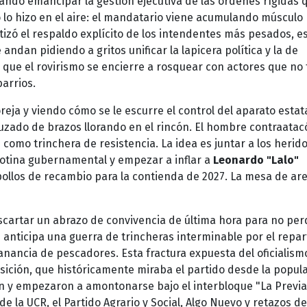
scando emancipar la gestión ejecutiva de las órdenes rígidas 
 lo hizo en el aire: el mandatario viene acumulando músculo
antizó el respaldo explícito de los intendentes más pesados, e
andan pidiendo a gritos unificar la lapicera política y la de
e que el rovirismo se encierre a rosquear con actores que no
barrios.
ja y viendo cómo se le escurre el control del aparato estat
ruzado de brazos llorando en el rincón. El hombre contraatac
 como trinchera de resistencia. La idea es juntar a los herido
llotina gubernamental y empezar a inflar a
Leonardo "Lalo"
ollos de recambio para la contienda de 2027. La mesa de ar
escartar un abrazo de convivencia de última hora para no per
se anticipa una guerra de trincheras interminable por el repa
 ganancia de pescadores. Esta fractura expuesta del oficialism
sición, que históricamente miraba el partido desde la popul
on y empezaron a amontonarse bajo el interbloque "La Previa
e la UCR, el Partido Agrario y Social, Algo Nuevo y retazos de