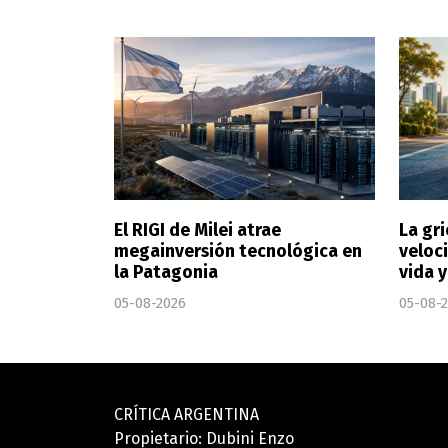
El RIGI de Milei atrae
La gri
megainversión tecnológica en
veloci
la Patagonia
vida 
05-08-2026
05-08-
CRÍTICA ARGENTINA
Propietario: Dubini Enzo