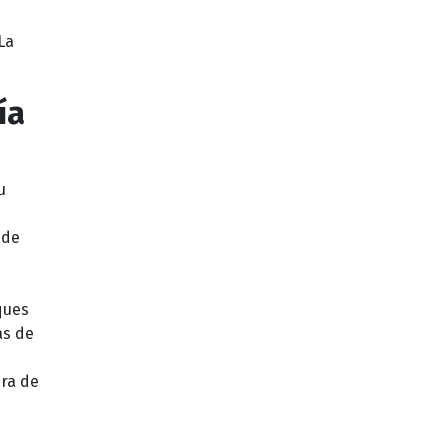
La
ía
u
 de
ques
as de
era de