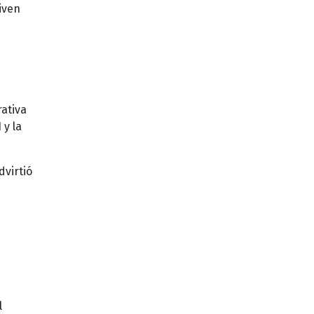
iven
ativa
 y la
advirtió
l