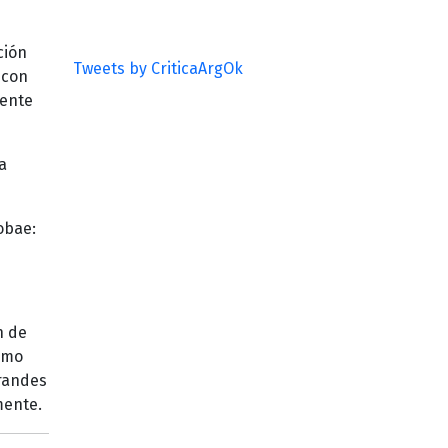
ción
Tweets by CriticaArgOk
 con
mente
la
obae:
n de
omo
grandes
mente.