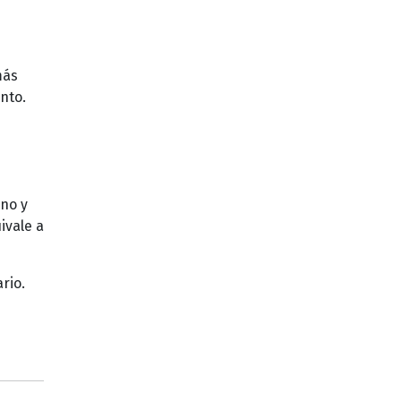
más
nto.
ano y
ivale a
rio.