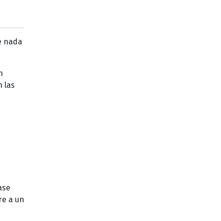
e nada
n
n las
ase
re a un