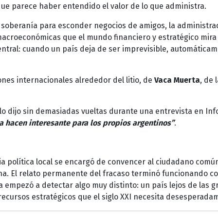
ue parece haber entendido el valor de lo que administra.
 soberanía para esconder negocios de amigos, la administra
acroeconómicas que el mundo financiero y estratégico mira
entral: cuando un país deja de ser imprevisible, automática
nes internacionales alrededor del litio, de
Vaca Muerta
, de 
lo dijo sin demasiadas vueltas durante una entrevista en Inf
a hacen interesante para los propios argentinos”
.
ia política local se encargó de convencer al ciudadano comú
na. El relato permanente del fracaso terminó funcionando c
ta empezó a detectar algo muy distinto: un país lejos de las 
recursos estratégicos que el siglo XXI necesita desesperada