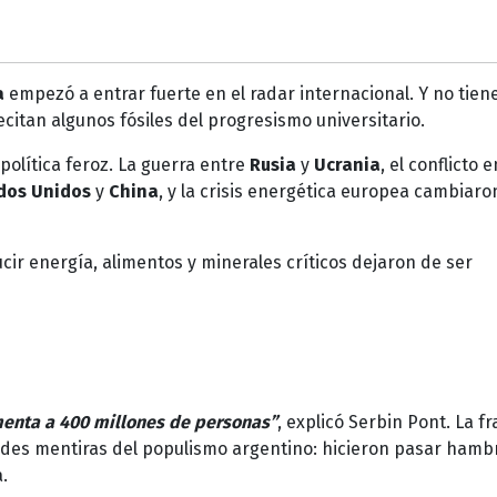
a
empezó a entrar fuerte en el radar internacional. Y no tien
ecitan algunos fósiles del progresismo universitario.
olítica feroz. La guerra entre
Rusia
y
Ucrania
, el conflicto e
dos Unidos
y
China
, y la crisis energética europea cambiaro
cir energía, alimentos y minerales críticos dejaron de ser
menta a 400 millones de personas”
, explicó Serbin Pont. La fr
des mentiras del populismo argentino: hicieron pasar hamb
.