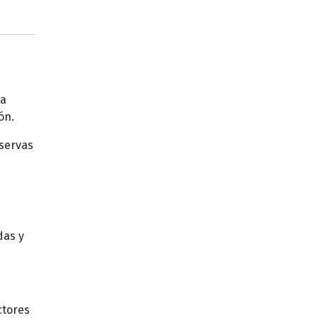
sa
ón.
eservas
das y
ctores