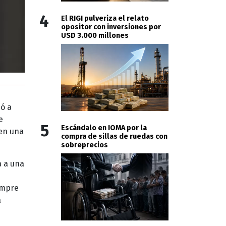
4
El RIGI pulveriza el relato
opositor con inversiones por
USD 3.000 millones
zó a
e
5
Escándalo en IOMA por la
 en una
compra de sillas de ruedas con
sobreprecios
a a una
empre
a