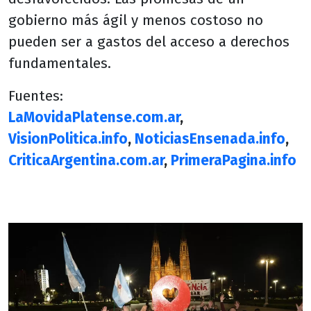
gobierno más ágil y menos costoso no
pueden ser a gastos del acceso a derechos
fundamentales.
Fuentes:
LaMovidaPlatense.com.ar
,
VisionPolitica.info
,
NoticiasEnsenada.info
,
CriticaArgentina.com.ar
,
PrimeraPagina.info