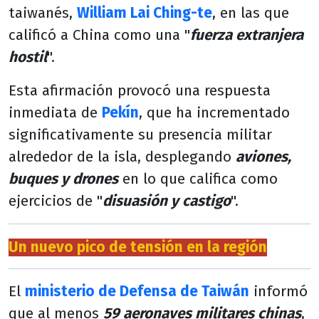
taiwanés,
William Lai Ching-te
, en las que
calificó a China como una "
fuerza extranjera
hostil
".
Esta afirmación provocó una respuesta
inmediata de
Pekín
, que ha incrementado
significativamente su presencia militar
alrededor de la isla, desplegando
aviones,
buques y drones
en lo que califica como
ejercicios de "
disuasión y castigo
".
Un nuevo pico de tensión en la región
El
ministerio de Defensa de Taiwán
informó
que al menos
59 aeronaves militares chinas
,