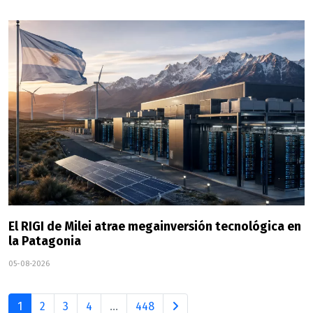
El RIGI de Milei atrae megainversión tecnológica en
la Patagonia
05-08-2026
1
2
3
4
...
448