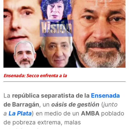
Ensenada: Secco enfrenta a la
La
república separatista de la
Ensenada
de Barragán
, un
oásis de gestión
(
junto
a
La Plata
) en medio de un
AMBA
poblado
de pobreza extrema, malas