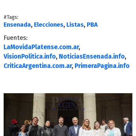
#Tags:
Ensenada
,
Elecciones
,
Listas
,
PBA
Fuentes:
LaMovidaPlatense.com.ar
,
VisionPolitica.info
,
NoticiasEnsenada.info
,
CriticaArgentina.com.ar
,
PrimeraPagina.info