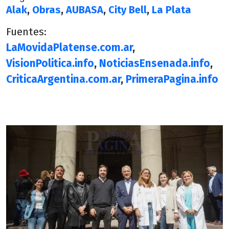
Alak
,
Obras
,
AUBASA
,
City Bell
,
La Plata
Fuentes:
LaMovidaPlatense.com.ar
,
VisionPolitica.info
,
NoticiasEnsenada.info
,
CriticaArgentina.com.ar
,
PrimeraPagina.info