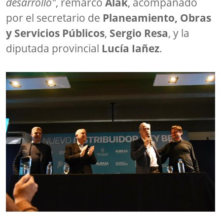
desarrollo"
, remarcó
Alak
, acompañado
por el secretario de
Planeamiento, Obras
y Servicios Públicos
,
Sergio Resa
, y la
diputada provincial
Lucía Iañez
.