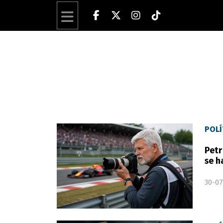
POLÍ
Petr
se h
30-07