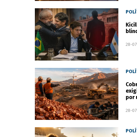
POLÍ
Kici
blin
28-07
POLÍ
Cobr
exig
por 
28-07
POLÍ