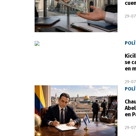
cuen
29-07
POLÍ
Kici
se c
en m
29-07
POLÍ
Chau
Abel
en P
29-07