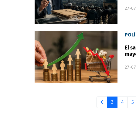
27-07
POLÍ
El s
mayo
27-07
3
4
5