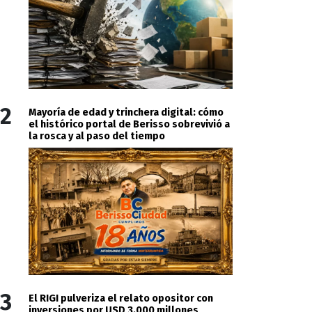
2
Mayoría de edad y trinchera digital: cómo
el histórico portal de Berisso sobrevivió a
la rosca y al paso del tiempo
3
El RIGI pulveriza el relato opositor con
inversiones por USD 3.000 millones