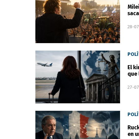
Mile
saca
28-07
POLÍ
El k
que 
27-07
POLÍ
Ruck
en u