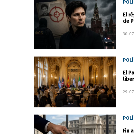
POLÍ
El r
de P
30-07
POLÍ
El P
libe
29-07
POLÍ
Fin 