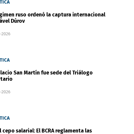
TICA
égimen ruso ordenó la captura internacional
ável Dúrov
-2026
TICA
alacio San Martín fue sede del Triálogo
rtario
-2026
TICA
al cepo salarial: El BCRA reglamenta las