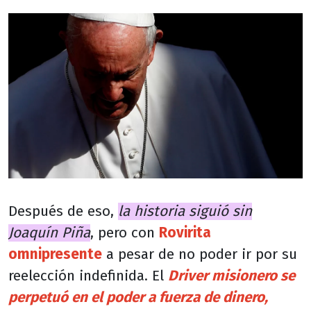
Después de eso,
la historia siguió sin
Joaquín Piña
, pero con
Rovirita
omnipresente
a pesar de no poder ir por su
reelección indefinida. El
Driver misionero se
perpetuó en el poder a fuerza de dinero,