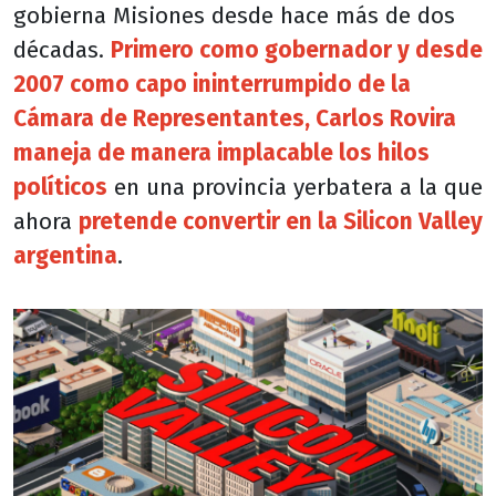
gobierna Misiones desde hace más de dos
décadas.
Primero como gobernador y desde
2007 como capo ininterrumpido de la
Cámara de Representantes, Carlos Rovira
maneja de manera implacable los hilos
políticos
en una provincia yerbatera a la que
ahora
pretende convertir en la Silicon Valley
argentina
.