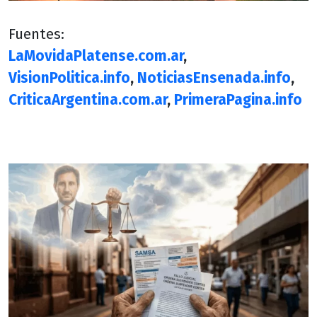
Fuentes:
LaMovidaPlatense.com.ar
,
VisionPolitica.info
,
NoticiasEnsenada.info
,
CriticaArgentina.com.ar
,
PrimeraPagina.info