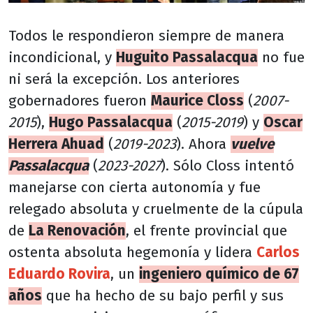
Todos le respondieron siempre de manera
incondicional, y
Huguito Passalacqua
no fue
ni será la excepción. Los anteriores
gobernadores fueron
Maurice Closs
(
2007-
2015
),
Hugo Passalacqua
(
2015-2019
) y
Oscar
Herrera Ahuad
(
2019-2023
). Ahora
vuelve
Passalacqua
(
2023-2027
). Sólo Closs intentó
manejarse con cierta autonomía y fue
relegado absoluta y cruelmente de la cúpula
de
La Renovación
, el frente provincial que
ostenta absoluta hegemonía y lidera
Carlos
Eduardo
Rovira
, un
ingeniero químico de 67
años
que ha hecho de su bajo perfil y sus