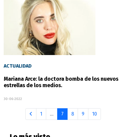
ACTUALIDAD
Mariana Arce: la doctora bomba de los nuevos
estrellas de los medios.
30-06-2022
1
...
7
8
9
10
Lo más visto