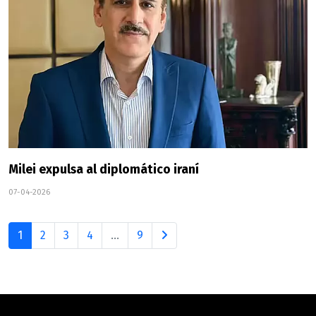
Milei expulsa al diplomático iraní
07-04-2026
1
2
3
4
...
9