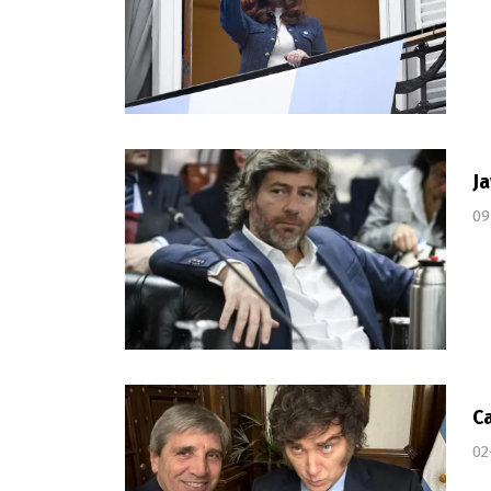
Ja
09
Ca
02