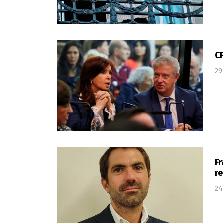
CF
29
Fr
r
24