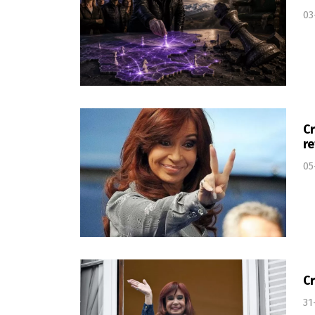
03
Cr
re
05
Cr
31