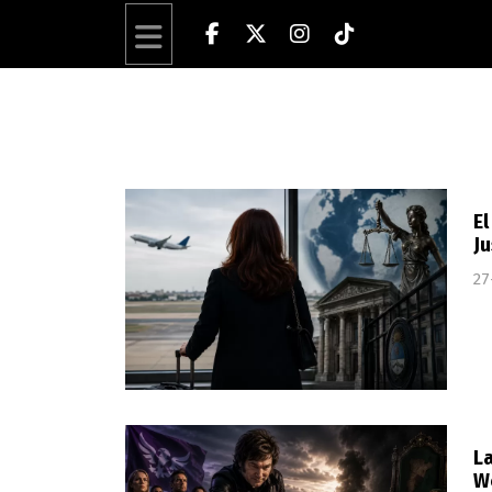
El
Ju
27
La
W