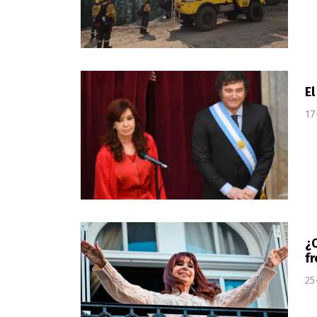
El
17
¿Q
fr
25