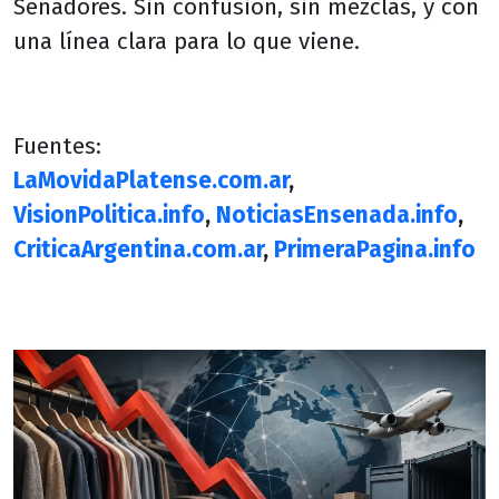
Senadores. Sin confusión, sin mezclas, y con
una línea clara para lo que viene.
Fuentes:
LaMovidaPlatense.com.ar
,
VisionPolitica.info
,
NoticiasEnsenada.info
,
CriticaArgentina.com.ar
,
PrimeraPagina.info