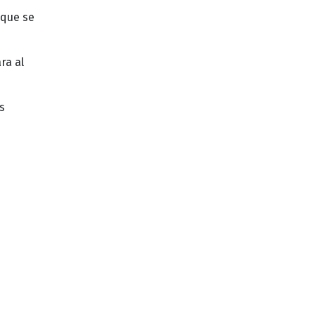
 que se
ra al
s