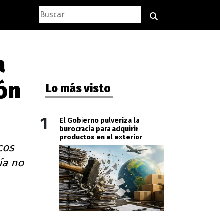
a
ón
Lo más visto
1
El Gobierno pulveriza la
burocracia para adquirir
productos en el exterior
cos
ía no