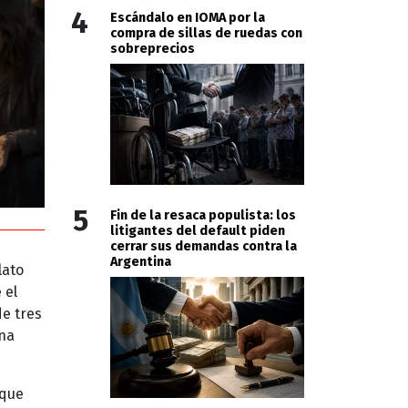
4
Escándalo en IOMA por la
compra de sillas de ruedas con
sobreprecios
5
Fin de la resaca populista: los
litigantes del default piden
cerrar sus demandas contra la
Argentina
lato
 el
de tres
una
rque