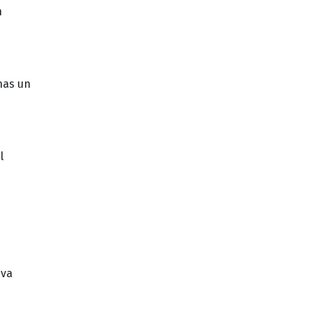
n
nas un
l
iva