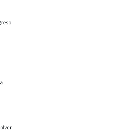
greso
ra
olver