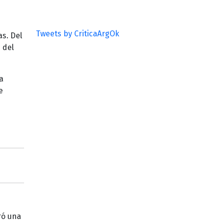
Tweets by CriticaArgOk
s. Del
 del
a
e
ó una