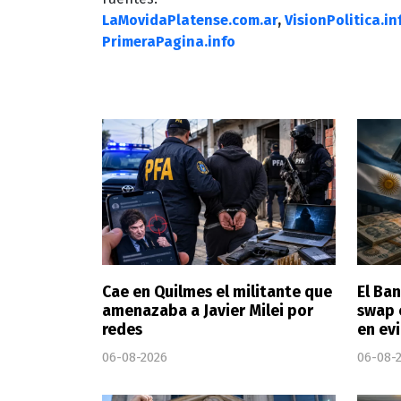
LaMovidaPlatense.com.ar
,
VisionPolitica.in
PrimeraPagina.info
Cae en Quilmes el militante que
El Ba
amenazaba a Javier Milei por
swap 
redes
en ev
06-08-2026
06-08-