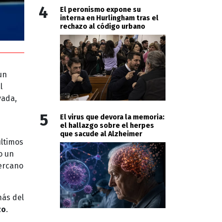
4
El peronismo expone su
interna en Hurlingham tras el
rechazo al código urbano
un
l
vada,
5
El virus que devora la memoria:
el hallazgo sobre el herpes
que sacude al Alzheimer
últimos
o un
cercano
más del
zo
.