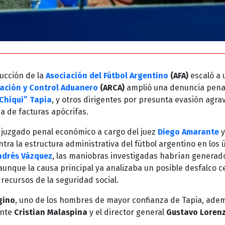
ducción de la
Asociación del Fútbol Argentino
(AFA)
escaló a 
ación y Control Aduanero
(ARCA)
amplió una denuncia pena
Chiqui” Tapia
, y otros dirigentes por presunta evasión agra
ica de facturas apócrifas.
el juzgado penal económico a cargo del juez
Diego Amarante
y
ra la estructura administrativa del fútbol argentino en los 
ndrés Vázquez
, las maniobras investigadas habrían generad
 aunque la causa principal ya analizaba un posible desfalco 
 recursos de la seguridad social.
gino
, uno de los hombres de mayor confianza de Tapia, ade
gente
Cristian Malaspina
y el director general
Gustavo Loren