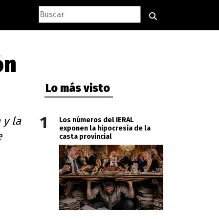
ón
Lo más visto
1
 y la
Los números del IERAL
exponen la hipocresía de la
e
casta provincial