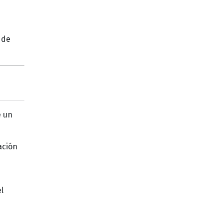
 de
e un
ación
l