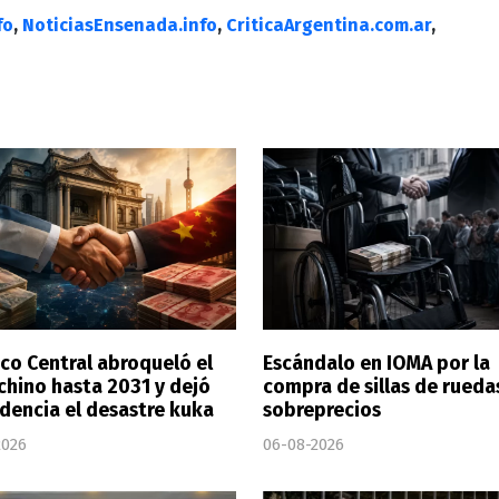
fo
,
NoticiasEnsenada.info
,
CriticaArgentina.com.ar
,
nco Central abroqueló el
Escándalo en IOMA por la
chino hasta 2031 y dejó
compra de sillas de rueda
idencia el desastre kuka
sobreprecios
2026
06-08-2026