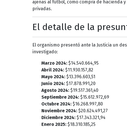
ajenas al fútbol, como compra de hacienda y
privadas.
El detalle de la presu
El organismo presentó ante la Justicia un de
investigado:
Marzo 2024:
$14.540.664,95
Abril 2024:
$11.930.157,82
Mayo 2024:
$13.396.603,51
Junio 2024:
$17.878.991,20
Agosto 2024:
$19.517.361,40
Septiembre 2024:
$15.612.972,69
Octubre 2024:
$16.268.997,80
Noviembre 2024:
$20.624.491,27
Diciembre 2024:
$17.343.321,94
Enero 2025:
$18.310.185,25