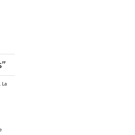
s”
. La
,
e