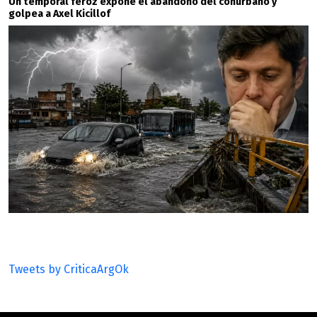
Un temporal feroz expone el abandono del conurbano y
golpea a Axel Kicillof
Tweets by CriticaArgOk