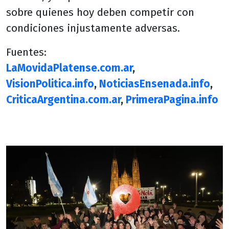
sobre quienes hoy deben competir con
condiciones injustamente adversas.
Fuentes:
LaMovidaPlatense.com.ar
,
VisionPolitica.info
,
NoticiasEnsenada.info
,
CriticaArgentina.com.ar
,
PrimeraPagina.info