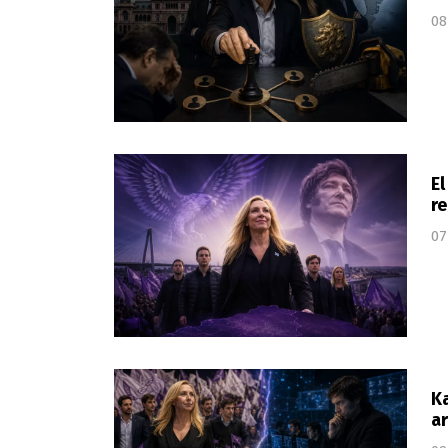
08
El
re
07
Ka
a