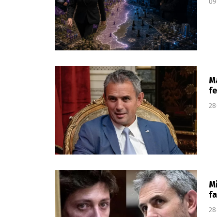
09
Ma
fe
28
Mi
fa
28