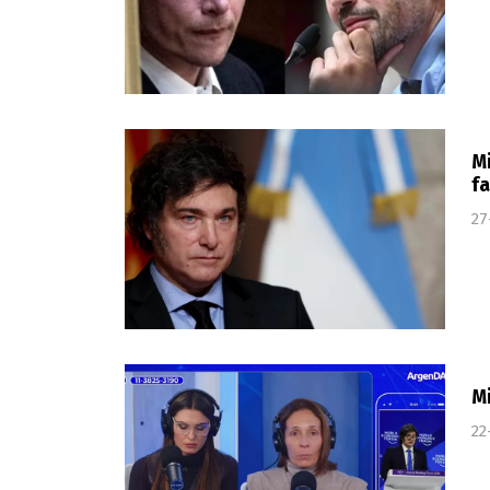
Mi
fa
27
Mi
22