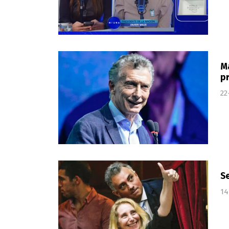
Ma
p
22
Se
14