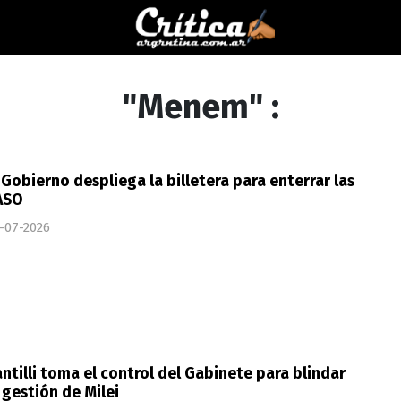
"Menem" :
 Gobierno despliega la billetera para enterrar las
ASO
-07-2026
ntilli toma el control del Gabinete para blindar
 gestión de Milei