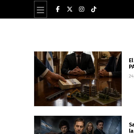
El
P
24
Sa
la