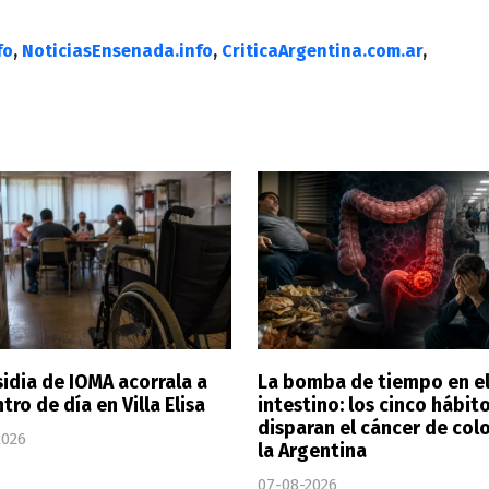
fo
,
NoticiasEnsenada.info
,
CriticaArgentina.com.ar
,
sidia de IOMA acorrala a
La bomba de tiempo en e
tro de día en Villa Elisa
intestino: los cinco hábit
disparan el cáncer de col
2026
la Argentina
07-08-2026