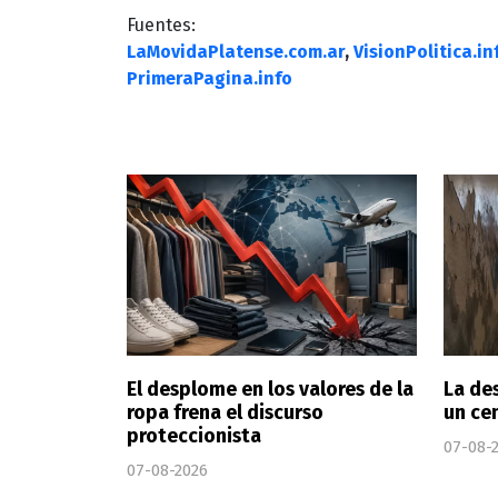
Fuentes:
LaMovidaPlatense.com.ar
,
VisionPolitica.in
PrimeraPagina.info
El desplome en los valores de la
La de
ropa frena el discurso
un cen
proteccionista
07-08-
07-08-2026