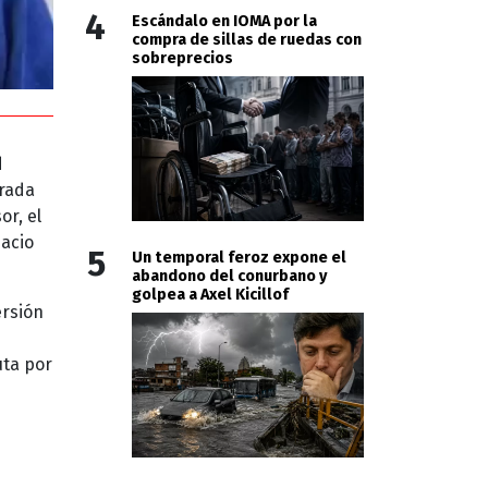
4
Escándalo en IOMA por la
compra de sillas de ruedas con
sobreprecios
d
irada
or, el
pacio
5
Un temporal feroz expone el
abandono del conurbano y
golpea a Axel Kicillof
ersión
uta por