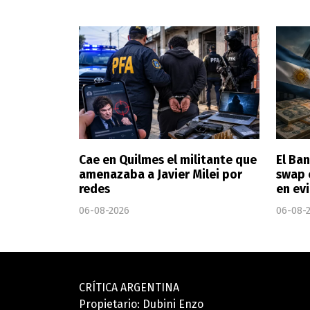
Cae en Quilmes el militante que
El Ba
amenazaba a Javier Milei por
swap 
redes
en ev
06-08-2026
06-08-
CRÍTICA ARGENTINA
Propietario: Dubini Enzo