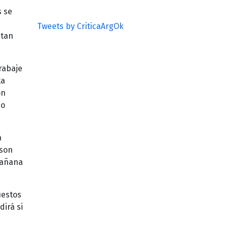
s se
Tweets by CriticaArgOk
 tan
trabaje
ta
on
no
á
son
mañana
uestos
dirá si