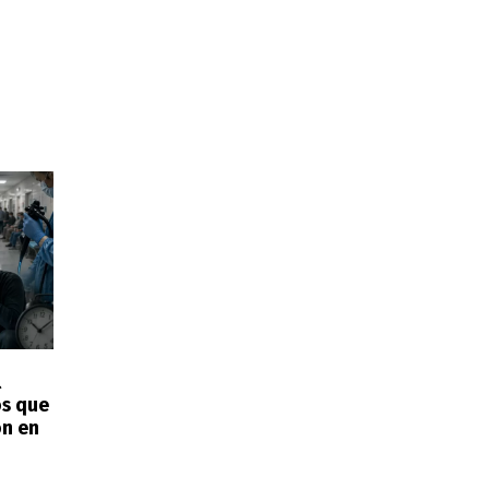
l
os que
on en