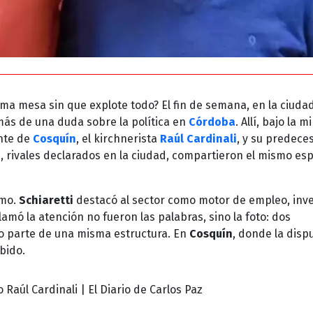
ma mesa sin que explote todo? El fin de semana, en la ciuda
 más de una duda sobre la política en
Córdoba
. Allí, bajo la m
ente de
Cosquín
, el kirchnerista
Raúl Cardinali
, y su predeces
s, rivales declarados en la ciudad, compartieron el mismo es
smo.
Schiaretti
destacó al sector como motor de empleo, inv
lamó la atención no fueron las palabras, sino la foto: dos
o parte de una misma estructura. En
Cosquín
, donde la disp
bido.