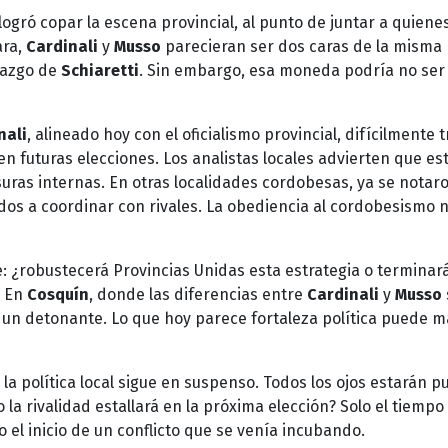
ogró copar la escena provincial, al punto de juntar a quiene
ara,
Cardinali
y
Musso
parecieran ser dos caras de la misma
razgo de
Schiaretti
. Sin embargo, esa moneda podría no ser
nali
, alineado hoy con el oficialismo provincial, difícilmente 
n futuras elecciones. Los analistas locales advierten que es
suras internas. En otras localidades cordobesas, ya se notar
dos a coordinar con rivales. La obediencia al cordobesismo 
: ¿robustecerá Provincias Unidas esta estrategia o terminar
? En
Cosquín
, donde las diferencias entre
Cardinali
y
Musso
e un detonante. Lo que hoy parece fortaleza política puede 
, la política local sigue en suspenso. Todos los ojos estarán p
 la rivalidad estallará en la próxima elección? Solo el tiempo 
o el inicio de un conflicto que se venía incubando.