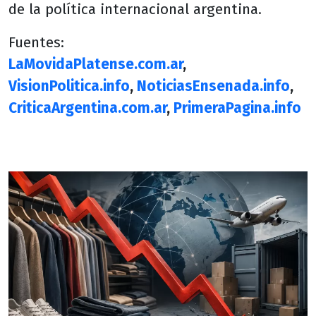
de la política internacional argentina.
Fuentes:
LaMovidaPlatense.com.ar
,
VisionPolitica.info
,
NoticiasEnsenada.info
,
CriticaArgentina.com.ar
,
PrimeraPagina.info